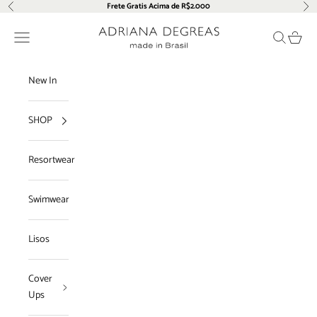
Pular para o conteúdo
Frete Gratis Acima de R$2.000
Anterior
Pró
Adriana Degreas
Menu
Pesquisar
Carrin
New In
SHOP
Resortwear
Swimwear
Lisos
Cover
Ups