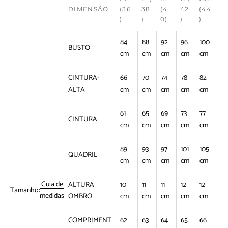
DIMENSÃO
(36
38
(4
42
(44
)
)
0)
)
)
84
88
92
96
100
BUSTO
cm
cm
cm
cm
cm
CINTURA-
66
70
74
78
82
ALTA
cm
cm
cm
cm
cm
61
65
69
73
77
CINTURA
cm
cm
cm
cm
cm
89
93
97
101
105
QUADRIL
cm
cm
cm
cm
cm
Guia de
ALTURA
10
11
11
12
12
Tamanho:
medidas
OMBRO
cm
cm
cm
cm
cm
COMPRIMENT
62
63
64
65
66