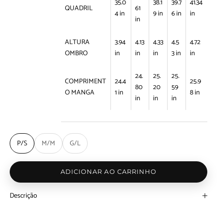
35.0
38.1
39.7
41.34
QUADRIL
61
4 in
9 in
6 in
in
in
ALTURA
3.94
4.13
4.33
4.5
4.72
OMBRO
in
in
in
3 in
in
24.
25.
25.
COMPRIMENT
24.4
25.9
80
20
59
O MANGA
1 in
8 in
in
in
in
P/S
M/M
G/L
ADICIONAR AO CARRINHO
Descrição