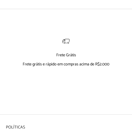
Frete Grátis
Frete grátis e rápido em compras acima de R$2.000
Ir para item 1
Ir para item 2
Ir para item 3
Ir para item 4
POLÍTICAS