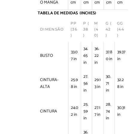
O MANGA
cm
cm
cm
cm
cm
TABELA DE MEDIDAS (INCHES)
PP
P (
M
G (
GG
DIMENSÃO
(36
38
(4
42
(44
)
)
0)
)
)
34.
36.
33.0
37.8
39.37
BUSTO
65
22
7 in
0 in
in
in
in
27.
30.
CINTURA-
25.9
29.1
32.2
56
71
ALTA
8 in
3 in
8 in
in
in
25.
28.
24.0
27.1
30.31
CINTURA
59
74
2 in
7 in
in
in
in
36.