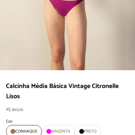
Ir para item 1
Ir para item 2
Ir para item 3
Ir para item 4
Ir para item 5
Calcinha Média Básica Vintage Citronelle
Lisos
Preço promocional
R$ 360,00
Cor:
CONHAQUE
MAGENTA
PRETO