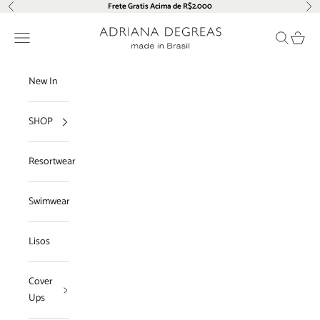
Pular para o conteúdo
Frete Gratis Acima de R$2.000
Anterior
Pró
Adriana Degreas
Menu
Pesquisar
Carrin
New In
SHOP
Resortwear
Swimwear
Lisos
Cover
Ups