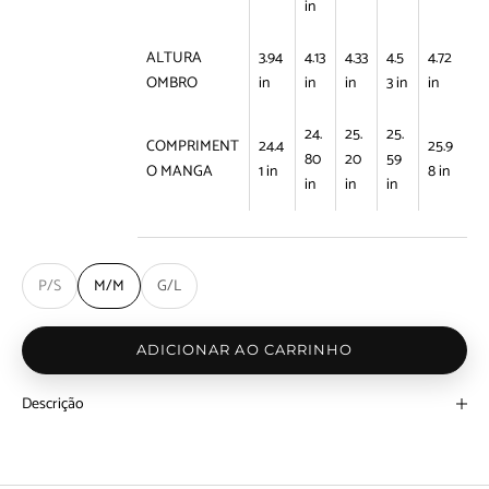
in
ALTURA
3.94
4.13
4.33
4.5
4.72
OMBRO
in
in
in
3 in
in
24.
25.
25.
COMPRIMENT
24.4
25.9
80
20
59
O MANGA
1 in
8 in
in
in
in
P/S
M/M
G/L
ADICIONAR AO CARRINHO
Descrição