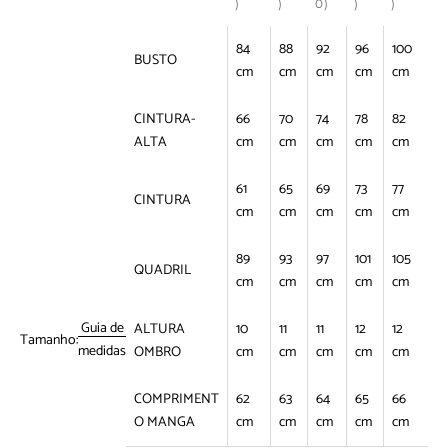
)
)
0)
)
)
84
88
92
96
100
BUSTO
cm
cm
cm
cm
cm
CINTURA-
66
70
74
78
82
ALTA
cm
cm
cm
cm
cm
61
65
69
73
77
CINTURA
cm
cm
cm
cm
cm
89
93
97
101
105
QUADRIL
cm
cm
cm
cm
cm
Guia de
ALTURA
10
11
11
12
12
Tamanho:
medidas
OMBRO
cm
cm
cm
cm
cm
COMPRIMENT
62
63
64
65
66
O MANGA
cm
cm
cm
cm
cm