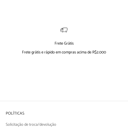
Frete Grátis
Frete grátis e rápido em compras acima de R$2.000
Ir para item 1
Ir para item 2
Ir para item 3
Ir para item 4
POLÍTICAS
Solicitação de troca/devolução