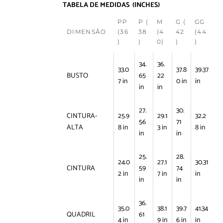
TABELA DE MEDIDAS (INCHES)
PP
P (
M
G (
GG
DIMENSÃO
(36
38
(4
42
(44
)
)
0)
)
)
34.
36.
33.0
37.8
39.37
BUSTO
65
22
7 in
0 in
in
in
in
27.
30.
CINTURA-
25.9
29.1
32.2
56
71
ALTA
8 in
3 in
8 in
in
in
25.
28.
24.0
27.1
30.31
CINTURA
59
74
2 in
7 in
in
in
in
36.
35.0
38.1
39.7
41.34
QUADRIL
61
4 in
9 in
6 in
in