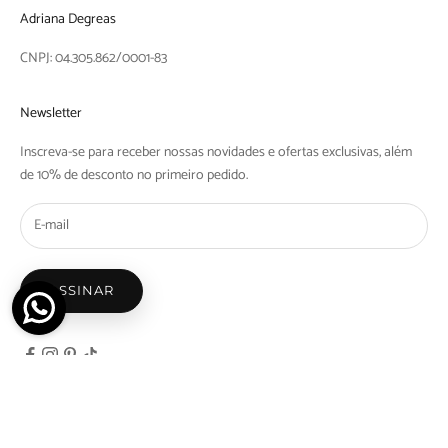
Adriana Degreas
CNPJ: 04.305.862/0001-83
Newsletter
Inscreva-se para receber nossas novidades e ofertas exclusivas, além
de 10% de desconto no primeiro pedido.
ASSINAR
© 2026 - Adriana Degreas - Nicosdegreas Comercio de Maios e Biquinis Ltda | Rua Barra
do Tibaji, 1097 Bom Retiro, São Paulo - SP | CEP: 01128-000