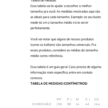
Tabela de medidas
Essa tabela vai te ajudar a escolher o melhor
tamanho pra você. As medidas mostradas aqui são
as ideais para cada tamanho. Exemplo: se seu busto
mede 92 cm o tamanho médio irá te servir
perfeitamente.
Você vai notar que alguns de nossos produtos
(como os kaftans) são tamanhos universais. Pra
esses produtos, considere as médias do tamanho
médio como referência.
Essa tabela é um guia geral. Caso precise de alguma
informação mais específica, entre em
contato
conosco
.
TABELA DE MEDIDAS
(CENTÍMETROS)
PP
P (
M
G (
GG
DIMENSÃO
(36
38
(4
42
(44