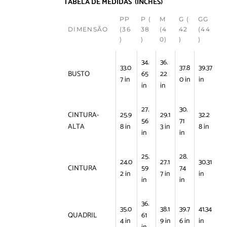
TABELA DE MEDIDAS (INCHES)
PP
P (
M
G (
GG
DIMENSÃO
(36
38
(4
42
(44
)
)
0)
)
)
34.
36.
33.0
37.8
39.37
BUSTO
65
22
7 in
0 in
in
in
in
27.
30.
CINTURA-
25.9
29.1
32.2
56
71
ALTA
8 in
3 in
8 in
in
in
25.
28.
24.0
27.1
30.31
CINTURA
59
74
2 in
7 in
in
in
in
36.
35.0
38.1
39.7
41.34
QUADRIL
61
4 in
9 in
6 in
in