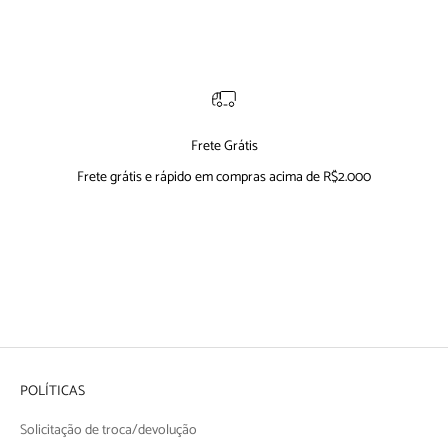
Frete Grátis
Frete grátis e rápido em compras acima de R$2.000
Ir para item 1
Ir para item 2
Ir para item 3
Ir para item 4
POLÍTICAS
Solicitação de troca/devolução