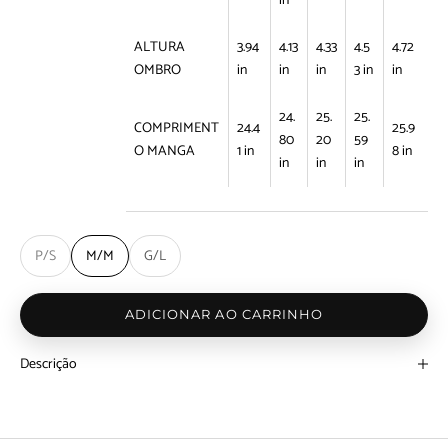
in
ALTURA
3.94
4.13
4.33
4.5
4.72
OMBRO
in
in
in
3 in
in
24.
25.
25.
COMPRIMENT
24.4
25.9
80
20
59
O MANGA
1 in
8 in
in
in
in
P/S
M/M
G/L
ADICIONAR AO CARRINHO
Descrição