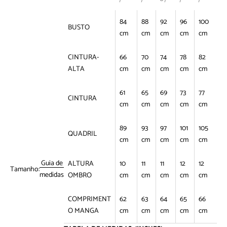
84
88
92
96
100
BUSTO
cm
cm
cm
cm
cm
CINTURA-
66
70
74
78
82
ALTA
cm
cm
cm
cm
cm
61
65
69
73
77
CINTURA
cm
cm
cm
cm
cm
89
93
97
101
105
QUADRIL
cm
cm
cm
cm
cm
Guia de
ALTURA
10
11
11
12
12
Tamanho:
medidas
OMBRO
cm
cm
cm
cm
cm
COMPRIMENT
62
63
64
65
66
O MANGA
cm
cm
cm
cm
cm