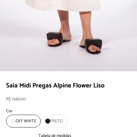
Saia Midi Pregas Alpine Flower Liso
Preço promocional
R$ 1.580,00
Cor:
OFF WHITE
PRETO
Tabela de medidas