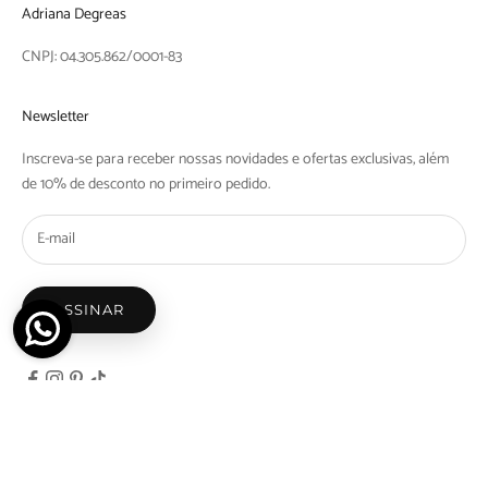
Adriana Degreas
CNPJ: 04.305.862/0001-83
Newsletter
Inscreva-se para receber nossas novidades e ofertas exclusivas, além
de 10% de desconto no primeiro pedido.
ASSINAR
© 2026 - Adriana Degreas - Nicosdegreas Comercio de Maios e Biquinis Ltda | Rua Barra
do Tibaji, 1097 Bom Retiro, São Paulo - SP | CEP: 01128-000