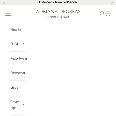
Pular para o conteúdo
Frete Gratis Acima de R$2.000
Anterior
Pró
Adriana Degreas
Menu
Pesquisar
Carrin
New In
SHOP
Resortwear
Swimwear
Lisos
Cover
Ups