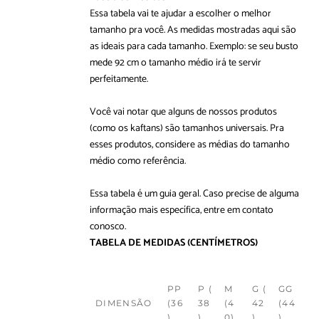
Essa tabela vai te ajudar a escolher o melhor
tamanho pra você. As medidas mostradas aqui são
as ideais para cada tamanho. Exemplo: se seu busto
mede 92 cm o tamanho médio irá te servir
perfeitamente.
Você vai notar que alguns de nossos produtos
(como os kaftans) são tamanhos universais. Pra
esses produtos, considere as médias do tamanho
médio como referência.
Essa tabela é um guia geral. Caso precise de alguma
informação mais específica, entre em
contato
conosco
.
TABELA DE MEDIDAS
(CENTÍMETROS)
PP
P (
M
G (
GG
DIMENSÃO
(36
38
(4
42
(44
)
)
0)
)
)