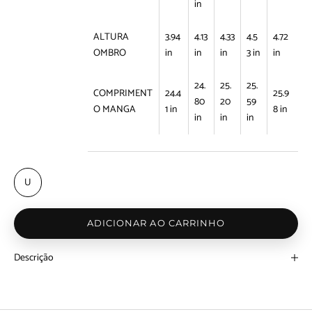
in
ALTURA
3.94
4.13
4.33
4.5
4.72
OMBRO
in
in
in
3 in
in
24.
25.
25.
COMPRIMENT
24.4
25.9
80
20
59
O MANGA
1 in
8 in
in
in
in
U
ADICIONAR AO CARRINHO
Descrição