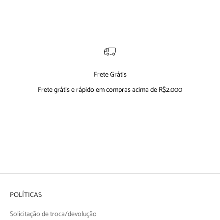
Frete Grátis
Frete grátis e rápido em compras acima de R$2.000
Ir para item 1
Ir para item 2
Ir para item 3
Ir para item 4
POLÍTICAS
Solicitação de troca/devolução