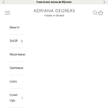
Pular para o conteúdo
Frete Gratis Acima de R$2.000
Anterior
Pró
Adriana Degreas
Menu
Pesquisar
Carrin
New In
SHOP
Resortwear
Swimwear
Lisos
Cover
Ups