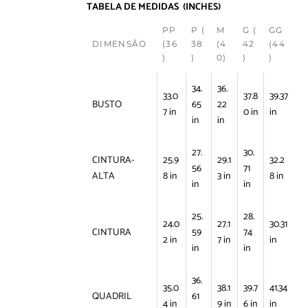
TABELA DE MEDIDAS (INCHES)
PP
P (
M
G (
GG
DIMENSÃO
(36
38
(4
42
(44
)
)
0)
)
)
34.
36.
33.0
37.8
39.37
BUSTO
65
22
7 in
0 in
in
in
in
27.
30.
CINTURA-
25.9
29.1
32.2
56
71
ALTA
8 in
3 in
8 in
in
in
25.
28.
24.0
27.1
30.31
CINTURA
59
74
2 in
7 in
in
in
in
36.
35.0
38.1
39.7
41.34
QUADRIL
61
4 in
9 in
6 in
in