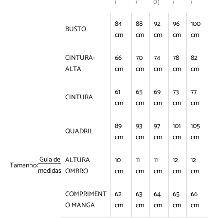
)
)
0)
)
)
84
88
92
96
100
BUSTO
cm
cm
cm
cm
cm
CINTURA-
66
70
74
78
82
ALTA
cm
cm
cm
cm
cm
61
65
69
73
77
CINTURA
cm
cm
cm
cm
cm
89
93
97
101
105
QUADRIL
cm
cm
cm
cm
cm
Guia de
ALTURA
10
11
11
12
12
Tamanho:
medidas
OMBRO
cm
cm
cm
cm
cm
COMPRIMENT
62
63
64
65
66
O MANGA
cm
cm
cm
cm
cm