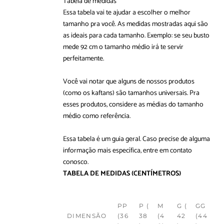
Tabela de medidas
Essa tabela vai te ajudar a escolher o melhor
tamanho pra você. As medidas mostradas aqui são
as ideais para cada tamanho. Exemplo: se seu busto
mede 92 cm o tamanho médio irá te servir
perfeitamente.
Você vai notar que alguns de nossos produtos
(como os kaftans) são tamanhos universais. Pra
esses produtos, considere as médias do tamanho
médio como referência.
Essa tabela é um guia geral. Caso precise de alguma
informação mais específica, entre em
contato
conosco
.
TABELA DE MEDIDAS
(CENTÍMETROS)
PP
P (
M
G (
GG
DIMENSÃO
(36
38
(4
42
(44