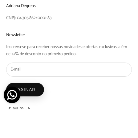
Adriana Degreas
CNPJ: 04.305.862/0001-83
Newsletter
Inscreva-se para receber nossas novidades e ofertas exclusivas, além
de 10% de desconto no primeiro pedido.
ASSINAR
© 2026 - Adriana Degreas - Nicosdegreas Comercio de Maios e Biquinis Ltda | Rua Barra
do Tibaji, 1097 Bom Retiro, São Paulo - SP | CEP: 01128-000