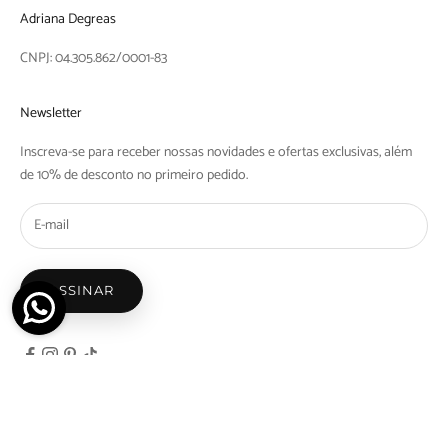
Adriana Degreas
CNPJ: 04.305.862/0001-83
Newsletter
Inscreva-se para receber nossas novidades e ofertas exclusivas, além
de 10% de desconto no primeiro pedido.
ASSINAR
© 2026 - Adriana Degreas - Nicosdegreas Comercio de Maios e Biquinis Ltda | Rua Barra
do Tibaji, 1097 Bom Retiro, São Paulo - SP | CEP: 01128-000