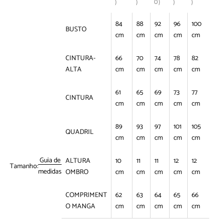
)
)
0)
)
)
84
88
92
96
100
BUSTO
cm
cm
cm
cm
cm
CINTURA-
66
70
74
78
82
ALTA
cm
cm
cm
cm
cm
61
65
69
73
77
CINTURA
cm
cm
cm
cm
cm
89
93
97
101
105
QUADRIL
cm
cm
cm
cm
cm
Guia de
ALTURA
10
11
11
12
12
Tamanho:
medidas
OMBRO
cm
cm
cm
cm
cm
COMPRIMENT
62
63
64
65
66
O MANGA
cm
cm
cm
cm
cm