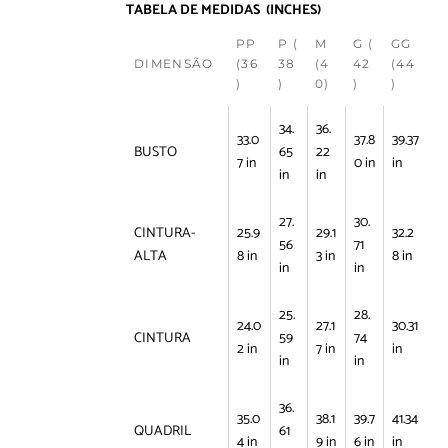
TABELA DE MEDIDAS (INCHES)
PP
P (
M
G (
GG
DIMENSÃO
(36
38
(4
42
(44
)
)
0)
)
)
34.
36.
33.0
37.8
39.37
BUSTO
65
22
7 in
0 in
in
in
in
27.
30.
CINTURA-
25.9
29.1
32.2
56
71
ALTA
8 in
3 in
8 in
in
in
25.
28.
24.0
27.1
30.31
CINTURA
59
74
2 in
7 in
in
in
in
36.
35.0
38.1
39.7
41.34
QUADRIL
61
4 in
9 in
6 in
in