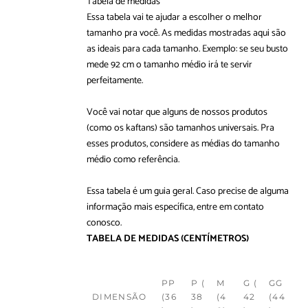
Tabela de medidas
Essa tabela vai te ajudar a escolher o melhor
tamanho pra você. As medidas mostradas aqui são
as ideais para cada tamanho. Exemplo: se seu busto
mede 92 cm o tamanho médio irá te servir
perfeitamente.
Você vai notar que alguns de nossos produtos
(como os kaftans) são tamanhos universais. Pra
esses produtos, considere as médias do tamanho
médio como referência.
Essa tabela é um guia geral. Caso precise de alguma
informação mais específica, entre em
contato
conosco
.
TABELA DE MEDIDAS
(CENTÍMETROS)
PP
P (
M
G (
GG
DIMENSÃO
(36
38
(4
42
(44