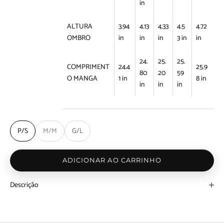
in
ALTURA
3.94
4.13
4.33
4.5
4.72
OMBRO
in
in
in
3 in
in
24.
25.
25.
COMPRIMENT
24.4
25.9
80
20
59
O MANGA
1 in
8 in
in
in
in
P/S
M/M
G/L
ADICIONAR AO CARRINHO
Descrição