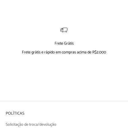
Frete Grátis
Frete grátis e rápido em compras acima de R$2.000
Ir para item 1
Ir para item 2
Ir para item 3
Ir para item 4
POLÍTICAS
Solicitação de troca/devolução