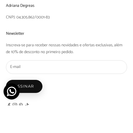
Adriana Degreas
CNPJ: 04.305.862/0001-83
Newsletter
Inscreva-se para receber nossas novidades e ofertas exclusivas, além
de 10% de desconto no primeiro pedido.
ASSINAR
© 2026 - Adriana Degreas - Nicosdegreas Comercio de Maios e Biquinis Ltda | Rua Barra
do Tibaji, 1097 Bom Retiro, São Paulo - SP | CEP: 01128-000