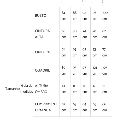
)
)
0)
)
)
84
88
92
96
100
BUSTO
cm
cm
cm
cm
cm
CINTURA-
66
70
74
78
82
ALTA
cm
cm
cm
cm
cm
61
65
69
73
77
CINTURA
cm
cm
cm
cm
cm
89
93
97
101
105
QUADRIL
cm
cm
cm
cm
cm
Guia de
ALTURA
10
11
11
12
12
Tamanho:
medidas
OMBRO
cm
cm
cm
cm
cm
COMPRIMENT
62
63
64
65
66
O MANGA
cm
cm
cm
cm
cm