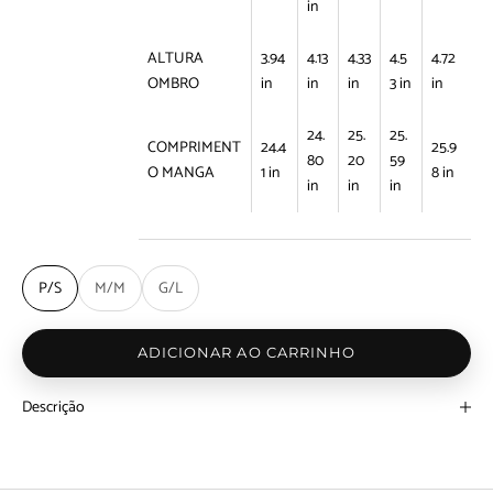
in
ALTURA
3.94
4.13
4.33
4.5
4.72
OMBRO
in
in
in
3 in
in
24.
25.
25.
COMPRIMENT
24.4
25.9
80
20
59
O MANGA
1 in
8 in
in
in
in
P/S
M/M
G/L
ADICIONAR AO CARRINHO
Descrição