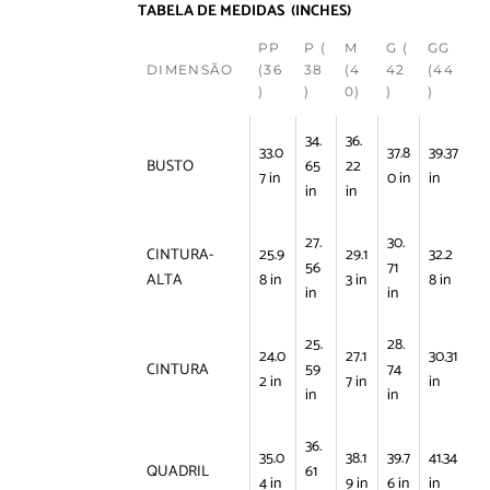
TABELA DE MEDIDAS (INCHES)
PP
P (
M
G (
GG
DIMENSÃO
(36
38
(4
42
(44
)
)
0)
)
)
34.
36.
33.0
37.8
39.37
BUSTO
65
22
7 in
0 in
in
in
in
27.
30.
CINTURA-
25.9
29.1
32.2
56
71
ALTA
8 in
3 in
8 in
in
in
25.
28.
24.0
27.1
30.31
CINTURA
59
74
2 in
7 in
in
in
in
36.
35.0
38.1
39.7
41.34
QUADRIL
61
4 in
9 in
6 in
in