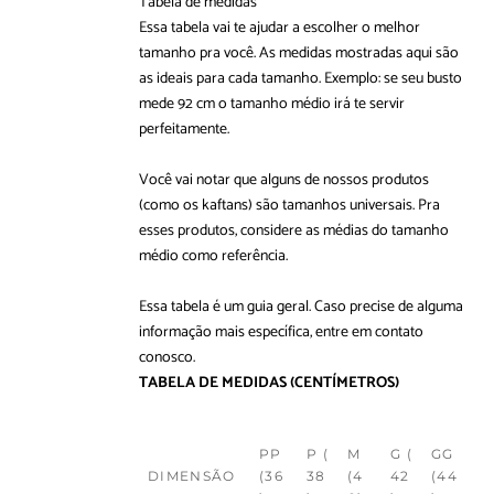
Tabela de medidas
Essa tabela vai te ajudar a escolher o melhor
tamanho pra você. As medidas mostradas aqui são
as ideais para cada tamanho. Exemplo: se seu busto
mede 92 cm o tamanho médio irá te servir
perfeitamente.
Você vai notar que alguns de nossos produtos
(como os kaftans) são tamanhos universais. Pra
esses produtos, considere as médias do tamanho
médio como referência.
Essa tabela é um guia geral. Caso precise de alguma
informação mais específica, entre em
contato
conosco
.
TABELA DE MEDIDAS
(CENTÍMETROS)
PP
P (
M
G (
GG
DIMENSÃO
(36
38
(4
42
(44