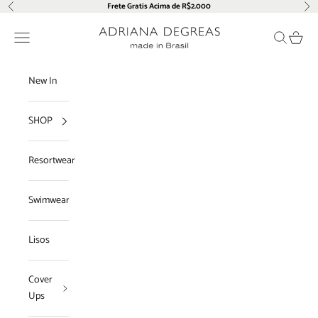
Pular para o conteúdo
Frete Gratis Acima de R$2.000
Anterior
Pró
Adriana Degreas
Menu
Pesquisar
Carrin
New In
SHOP
Resortwear
Swimwear
Lisos
Cover
Ups