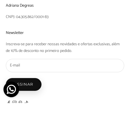
Adriana Degreas
CNPJ: 04.305.862/0001-83
Newsletter
Inscreva-se para receber nossas novidades e ofertas exclusivas, além
de 10% de desconto no primeiro pedido.
ASSINAR
© 2026 - Adriana Degreas - Nicosdegreas Comercio de Maios e Biquinis Ltda | Rua Barra
do Tibaji, 1097 Bom Retiro, São Paulo - SP | CEP: 01128-000