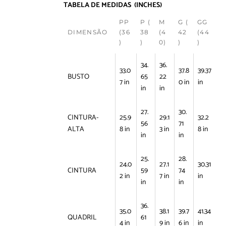
TABELA DE MEDIDAS (INCHES)
PP
P (
M
G (
GG
DIMENSÃO
(36
38
(4
42
(44
)
)
0)
)
)
34.
36.
33.0
37.8
39.37
BUSTO
65
22
7 in
0 in
in
in
in
27.
30.
CINTURA-
25.9
29.1
32.2
56
71
ALTA
8 in
3 in
8 in
in
in
25.
28.
24.0
27.1
30.31
CINTURA
59
74
2 in
7 in
in
in
in
36.
35.0
38.1
39.7
41.34
QUADRIL
61
4 in
9 in
6 in
in