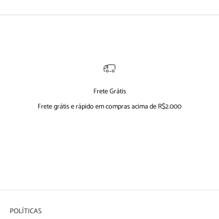
Frete Grátis
Frete grátis e rápido em compras acima de R$2.000
Ir para item 1
Ir para item 2
Ir para item 3
Ir para item 4
POLÍTICAS