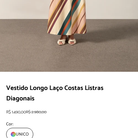
Ir para item 1
Ir para item 2
Vestido Longo Laço Costas Listras
Diagonais
Preço promocional
Preço normal
R$ 1.490,00
R$ 2.980,00
Cor:
UNICO