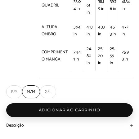
35.0
38.1
39.7
41.34
QUADRIL
61
4 in
9 in
6 in
in
in
ALTURA
3.94
4.13
4.33
4.5
4.72
OMBRO
in
in
in
3 in
in
24.
25.
25.
COMPRIMENT
24.4
25.9
80
20
59
O MANGA
1 in
8 in
in
in
in
P/S
M/M
G/L
ADICIONAR AO CARRINHO
Descrição