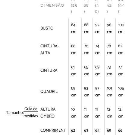
DIMENSÃO
(36
38
(4
42
(44
)
)
0)
)
)
84
88
92
96
100
BUSTO
cm
cm
cm
cm
cm
CINTURA-
66
70
74
78
82
ALTA
cm
cm
cm
cm
cm
61
65
69
73
77
CINTURA
cm
cm
cm
cm
cm
89
93
97
101
105
QUADRIL
cm
cm
cm
cm
cm
Guia de
ALTURA
10
11
11
12
12
Tamanho:
medidas
OMBRO
cm
cm
cm
cm
cm
COMPRIMENT
62
63
64
65
66