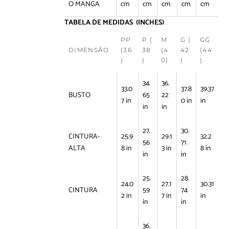
O MANGA
cm
cm
cm
cm
cm
TABELA DE MEDIDAS (INCHES)
PP
P (
M
G (
GG
DIMENSÃO
(36
38
(4
42
(44
)
)
0)
)
)
34.
36.
33.0
37.8
39.37
BUSTO
65
22
7 in
0 in
in
in
in
27.
30.
CINTURA-
25.9
29.1
32.2
56
71
ALTA
8 in
3 in
8 in
in
in
25.
28.
24.0
27.1
30.31
CINTURA
59
74
2 in
7 in
in
in
in
36.