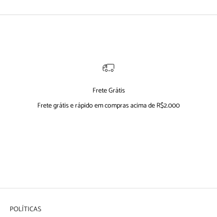
Frete Grátis
Frete grátis e rápido em compras acima de R$2.000
Ir para item 1
Ir para item 2
Ir para item 3
Ir para item 4
POLÍTICAS