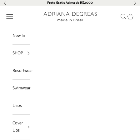
Pular para o conteúdo
Frete Gratis Acima de R$2.000
Anterior
Pró
Adriana Degreas
Menu
Pesquisar
Carrin
New In
SHOP
Resortwear
Swimwear
Lisos
Cover
Ups