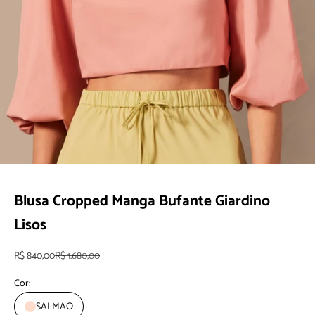
Ir para item 1
Ir para item 2
Blusa Cropped Manga Bufante Giardino
Lisos
Preço promocional
Preço normal
R$ 840,00
R$ 1.680,00
Cor:
SALMAO