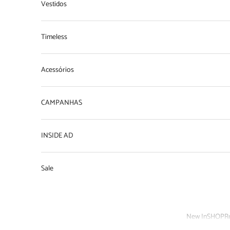
Vestidos
Timeless
Acessórios
CAMPANHAS
INSIDE AD
Sale
New In
SHOP
R