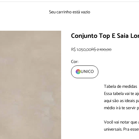
Seu carrinho está vazio
Conjunto Top E Saia Lo
Preço promocional
Preço normal
R$ 1.050,00
R$ 2.100,00
Cor:
UNICO
Tabela de medidas
Essa tabela vai te 
aqui são as ideais
médio irá te servir 
Você vai notar que
universais. Pra es