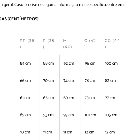
ia geral. Caso precise de alguma informação mais específica, entre em
DAS
(CENTÍMETROS)
PP (36
P (38
M
G (42
GG (44
)
)
(40)
)
)
84 cm
88 cm
92 cm
96 cm
100 cm
66 cm
70 cm
74 cm
78 cm
82 cm
61 cm
65 cm
69 cm
73 cm
77 cm
89 cm
93 cm
97 cm
101 cm
105 cm
10 cm
11 cm
11 cm
12 cm
12 cm