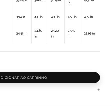
35.04 in
36.61 in
38.19 in
41.34 in
in
3.94 in
4.13 in
4.33 in
4.53 in
4.72 in
24.80
25.20
25.59
24.41 in
25.98 in
in
in
in
ADICIONAR AO CARRINHO