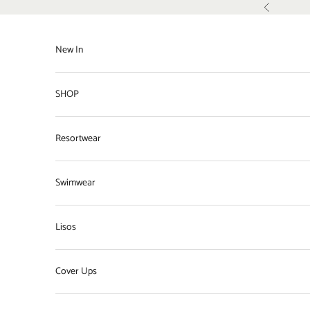
Pular para o conteúdo
Anterior
New In
SHOP
Resortwear
Swimwear
Lisos
Cover Ups