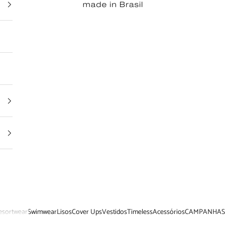
esortwear
Swimwear
Lisos
Cover Ups
Vestidos
Timeless
Acessórios
CAMPANHAS