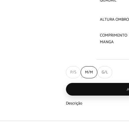
QUADRIL
ALTURA OMBRO
COMPRIMENTO
MANGA
P/S
M/M
G/L
Descrição