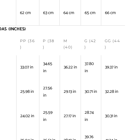
62 cm
63 cm
64 cm
65 cm
66 cm
AS (INCHES)
PP (36
P (38
M
G (42
GG (44
)
)
(40)
)
)
34.65
37.80
33.07 in
36.22 in
39.37 in
in
in
27.56
25.98 in
29.13 in
30.71 in
32.28 in
in
25.59
28.74
24.02 in
27.17 in
30.31 in
in
in
39.76