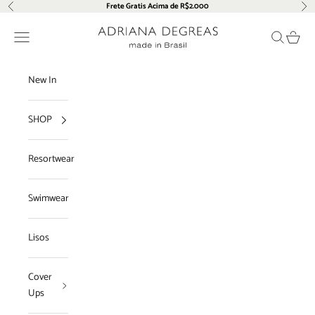
Pular para o conteúdo
Frete Gratis Acima de R$2.000
Anterior
Pró
Adriana Degreas
Menu
Pesquisar
Carrin
New In
SHOP
Resortwear
Swimwear
Lisos
Cover
Ups