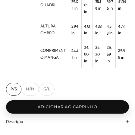
35.0
38.1
39.7
41.34
QUADRIL
61
4 in
9 in
6 in
in
in
ALTURA
3.94
4.13
4.33
4.5
4.72
OMBRO
in
in
in
3 in
in
24.
25.
25.
COMPRIMENT
24.4
25.9
80
20
59
O MANGA
1 in
8 in
in
in
in
P/S
M/M
G/L
ADICIONAR AO CARRINHO
Descrição