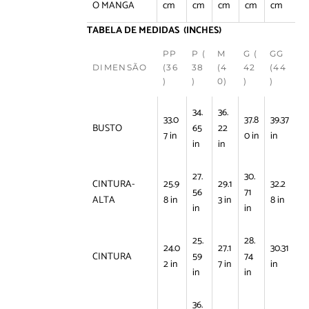
O MANGA
cm
cm
cm
cm
cm
TABELA DE MEDIDAS (INCHES)
PP
P (
M
G (
GG
DIMENSÃO
(36
38
(4
42
(44
)
)
0)
)
)
34.
36.
33.0
37.8
39.37
BUSTO
65
22
7 in
0 in
in
in
in
27.
30.
CINTURA-
25.9
29.1
32.2
56
71
ALTA
8 in
3 in
8 in
in
in
25.
28.
24.0
27.1
30.31
CINTURA
59
74
2 in
7 in
in
in
in
36.