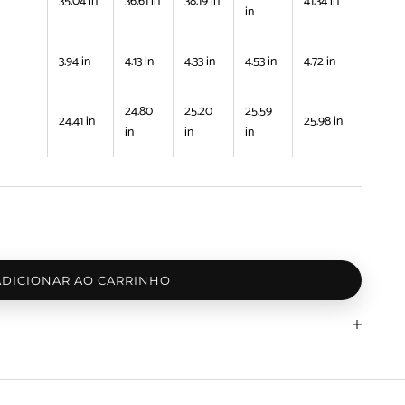
35.04 in
36.61 in
38.19 in
41.34 in
in
3.94 in
4.13 in
4.33 in
4.53 in
4.72 in
24.80
25.20
25.59
24.41 in
25.98 in
in
in
in
ADICIONAR AO CARRINHO