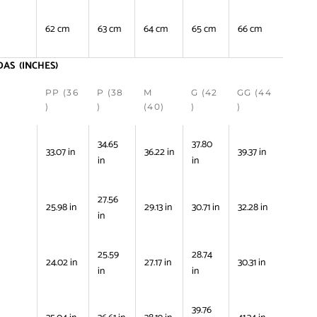
62 cm
63 cm
64 cm
65 cm
66 cm
AS (INCHES)
PP (36
P (38
M
G (42
GG (44
)
)
(40)
)
)
34.65
37.80
33.07 in
36.22 in
39.37 in
in
in
27.56
25.98 in
29.13 in
30.71 in
32.28 in
in
25.59
28.74
24.02 in
27.17 in
30.31 in
in
in
39.76