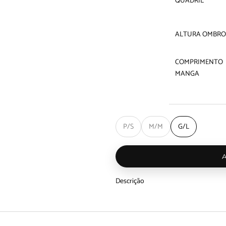
QUADRIL
ALTURA OMBRO
COMPRIMENTO
MANGA
P/S
M/M
G/L
Descrição