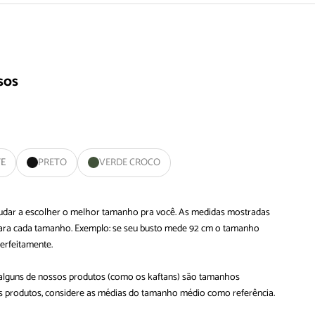
sos
TE
PRETO
VERDE CROCO
ajudar a escolher o melhor tamanho pra você. As medidas mostradas
 para cada tamanho. Exemplo: se seu busto mede 92 cm o tamanho
perfeitamente.
 alguns de nossos produtos (como os kaftans) são tamanhos
ses produtos, considere as médias do tamanho médio como referência.