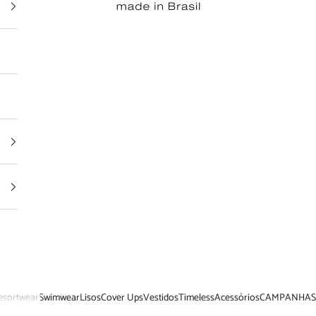
esortwear
Swimwear
Lisos
Cover Ups
Vestidos
Timeless
Acessórios
CAMPANHAS