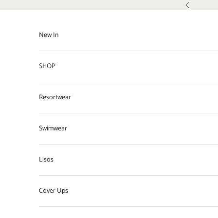
Pular para o conteúdo
Anterior
New In
SHOP
Resortwear
Swimwear
Lisos
Cover Ups