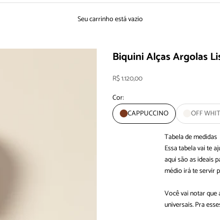
Seu carrinho está vazio
Biquini Alças Argolas Li
Preço promocional
R$ 1.120,00
Cor:
CAPPUCCINO
OFF WHI
Tabela de medidas
Essa tabela vai te 
aqui são as ideais
médio irá te servir 
Você vai notar que
universais. Pra es