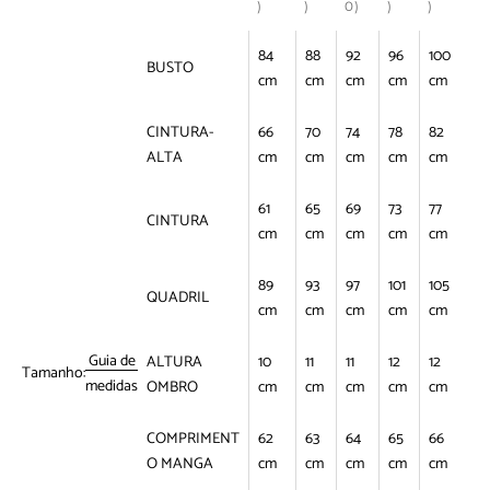
)
)
0)
)
)
84
88
92
96
100
BUSTO
cm
cm
cm
cm
cm
CINTURA-
66
70
74
78
82
ALTA
cm
cm
cm
cm
cm
61
65
69
73
77
CINTURA
cm
cm
cm
cm
cm
89
93
97
101
105
QUADRIL
cm
cm
cm
cm
cm
Guia de
ALTURA
10
11
11
12
12
Tamanho:
medidas
OMBRO
cm
cm
cm
cm
cm
COMPRIMENT
62
63
64
65
66
O MANGA
cm
cm
cm
cm
cm