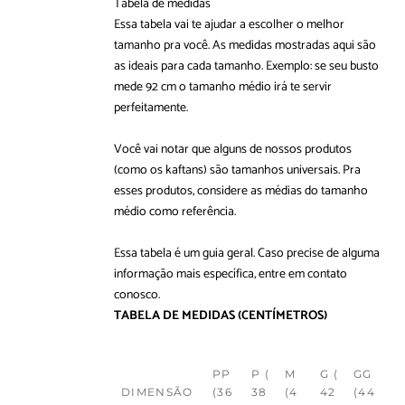
Tabela de medidas
Essa tabela vai te ajudar a escolher o melhor
tamanho pra você. As medidas mostradas aqui são
as ideais para cada tamanho. Exemplo: se seu busto
mede 92 cm o tamanho médio irá te servir
perfeitamente.
Você vai notar que alguns de nossos produtos
(como os kaftans) são tamanhos universais. Pra
esses produtos, considere as médias do tamanho
médio como referência.
Essa tabela é um guia geral. Caso precise de alguma
informação mais específica, entre em
contato
conosco
.
TABELA DE MEDIDAS
(CENTÍMETROS)
PP
P (
M
G (
GG
DIMENSÃO
(36
38
(4
42
(44