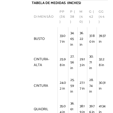
TABELA DE MEDIDAS (INCHES)
PP
P (
M
G (
GG
DIMENSÃO
(36
38
(4
42
(44
)
)
0)
)
)
34.
36.
33.0
37.8
39.37
BUSTO
65
22
7 in
0 in
in
in
in
27.
30.
CINTURA-
25.9
29.1
32.2
56
71
ALTA
8 in
3 in
8 in
in
in
25.
28.
24.0
27.1
30.31
CINTURA
59
74
2 in
7 in
in
in
in
36.
35.0
38.1
39.7
41.34
QUADRIL
61
4 in
9 in
6 in
in