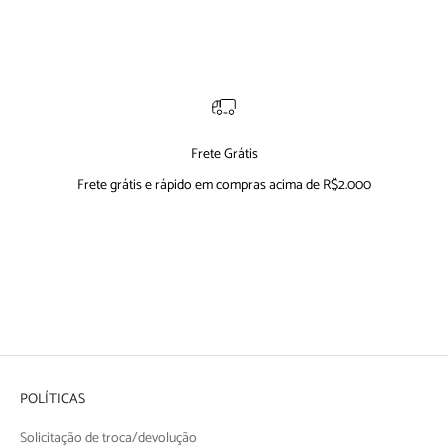
Frete Grátis
Frete grátis e rápido em compras acima de R$2.000
Ir para item 1
Ir para item 2
Ir para item 3
Ir para item 4
POLÍTICAS
Solicitação de troca/devolução