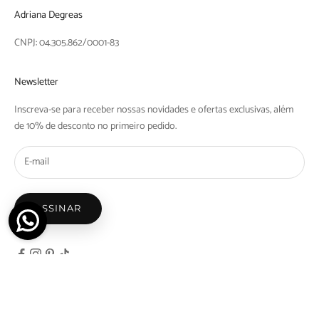
Adriana Degreas
CNPJ: 04.305.862/0001-83
Newsletter
Inscreva-se para receber nossas novidades e ofertas exclusivas, além
de 10% de desconto no primeiro pedido.
ASSINAR
© 2026 - Adriana Degreas - Nicosdegreas Comercio de Maios e Biquinis Ltda | Rua Barra
do Tibaji, 1097 Bom Retiro, São Paulo - SP | CEP: 01128-000