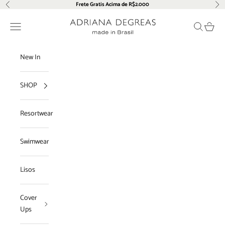
Pular para o conteúdo
Frete Gratis Acima de R$2.000
Anterior
Pró
Adriana Degreas
Menu
Pesquisar
Carrin
New In
SHOP
Resortwear
Swimwear
Lisos
Cover
Ups