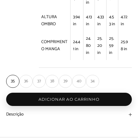
in
ALTURA
3.94
4.13
4.33
4.5
4.72
OMBRO
in
in
in
3 in
in
24.
25.
25.
COMPRIMENT
24.4
25.9
80
20
59
O MANGA
1 in
8 in
in
in
in
35
36
37
38
39
40
34
ADICIONAR AO CARRINHO
Descrição