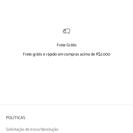
Frete Grátis
Frete grátis e rápido em compras acima de R$2.000
Ir para item 1
Ir para item 2
Ir para item 3
Ir para item 4
POLÍTICAS
Solicitação de troca/devolução