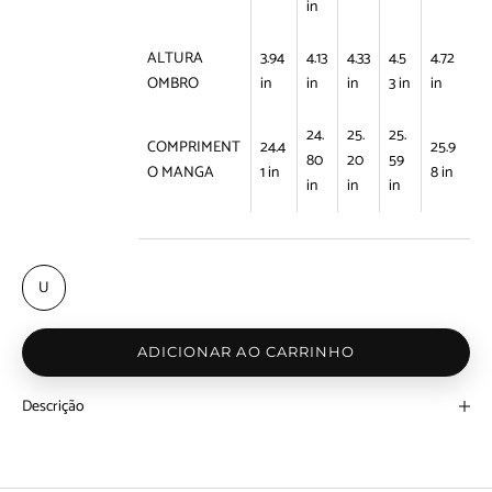
in
ALTURA
3.94
4.13
4.33
4.5
4.72
OMBRO
in
in
in
3 in
in
24.
25.
25.
COMPRIMENT
24.4
25.9
80
20
59
O MANGA
1 in
8 in
in
in
in
U
ADICIONAR AO CARRINHO
Descrição