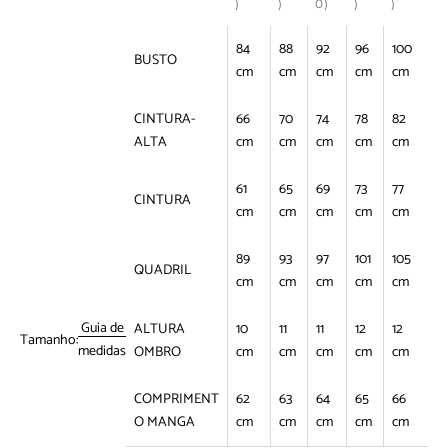
)
)
0)
)
)
84
88
92
96
100
BUSTO
cm
cm
cm
cm
cm
CINTURA-
66
70
74
78
82
ALTA
cm
cm
cm
cm
cm
61
65
69
73
77
CINTURA
cm
cm
cm
cm
cm
89
93
97
101
105
QUADRIL
cm
cm
cm
cm
cm
Guia de
ALTURA
10
11
11
12
12
Tamanho:
medidas
OMBRO
cm
cm
cm
cm
cm
COMPRIMENT
62
63
64
65
66
O MANGA
cm
cm
cm
cm
cm