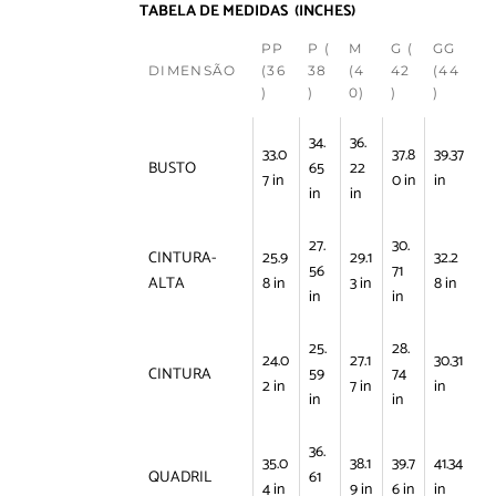
TABELA DE MEDIDAS (INCHES)
PP
P (
M
G (
GG
DIMENSÃO
(36
38
(4
42
(44
)
)
0)
)
)
34.
36.
33.0
37.8
39.37
BUSTO
65
22
7 in
0 in
in
in
in
27.
30.
CINTURA-
25.9
29.1
32.2
56
71
ALTA
8 in
3 in
8 in
in
in
25.
28.
24.0
27.1
30.31
CINTURA
59
74
2 in
7 in
in
in
in
36.
35.0
38.1
39.7
41.34
QUADRIL
61
4 in
9 in
6 in
in