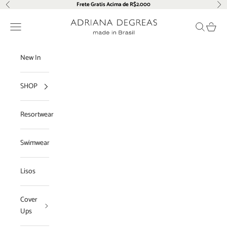
Pular para o conteúdo
Frete Gratis Acima de R$2.000
Anterior
Pró
Adriana Degreas
Menu
Pesquisar
Carrin
New In
SHOP
Resortwear
Swimwear
Lisos
Cover
Ups