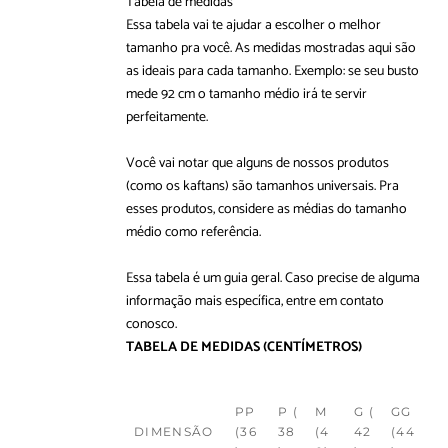
Tabela de medidas
Essa tabela vai te ajudar a escolher o melhor
tamanho pra você. As medidas mostradas aqui são
as ideais para cada tamanho. Exemplo: se seu busto
mede 92 cm o tamanho médio irá te servir
perfeitamente.
Você vai notar que alguns de nossos produtos
(como os kaftans) são tamanhos universais. Pra
esses produtos, considere as médias do tamanho
médio como referência.
Essa tabela é um guia geral. Caso precise de alguma
informação mais específica, entre em
contato
conosco
.
TABELA DE MEDIDAS
(CENTÍMETROS)
PP
P (
M
G (
GG
DIMENSÃO
(36
38
(4
42
(44