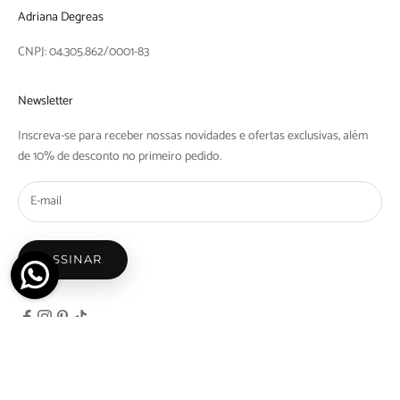
Adriana Degreas
CNPJ: 04.305.862/0001-83
Newsletter
Inscreva-se para receber nossas novidades e ofertas exclusivas, além
de 10% de desconto no primeiro pedido.
ASSINAR
© 2026 - Adriana Degreas - Nicosdegreas Comercio de Maios e Biquinis Ltda | Rua Barra
do Tibaji, 1097 Bom Retiro, São Paulo - SP | CEP: 01128-000