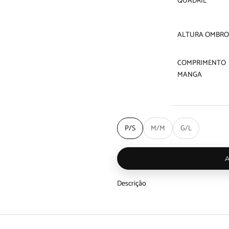
QUADRIL
ALTURA OMBRO
COMPRIMENTO
MANGA
P/S
M/M
G/L
Descrição