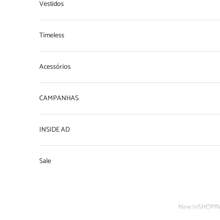
Vestidos
Timeless
Acessórios
CAMPANHAS
INSIDE AD
Sale
New In
SHOP
R