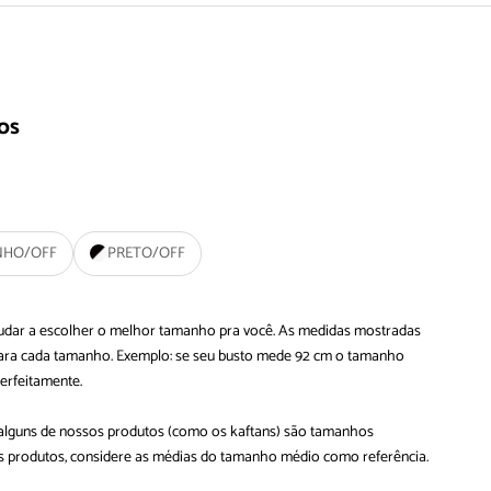
sos
NHO/OFF
PRETO/OFF
ajudar a escolher o melhor tamanho pra você. As medidas mostradas
 para cada tamanho. Exemplo: se seu busto mede 92 cm o tamanho
perfeitamente.
 alguns de nossos produtos (como os kaftans) são tamanhos
ses produtos, considere as médias do tamanho médio como referência.