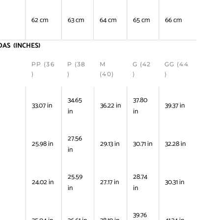
62 cm
63 cm
64 cm
65 cm
66 cm
AS (INCHES)
PP (36
P (38
M
G (42
GG (44
)
)
(40)
)
)
34.65
37.80
33.07 in
36.22 in
39.37 in
in
in
27.56
25.98 in
29.13 in
30.71 in
32.28 in
in
25.59
28.74
24.02 in
27.17 in
30.31 in
in
in
39.76