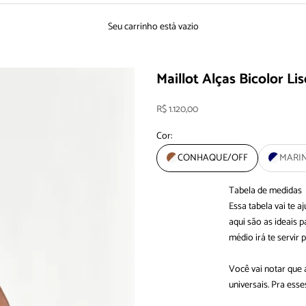
Seu carrinho está vazio
Maillot Alças Bicolor Li
Preço promocional
R$ 1.120,00
Cor:
CONHAQUE/OFF
MARI
Tabela de medidas
Essa tabela vai te 
aqui são as ideais
médio irá te servir 
Você vai notar que
universais. Pra es