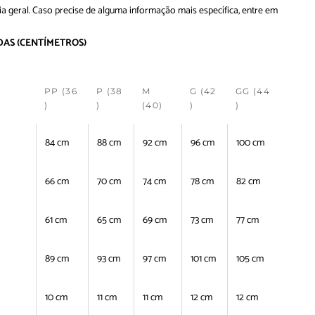
ia geral. Caso precise de alguma informação mais específica, entre em
DAS
(CENTÍMETROS)
PP (36
P (38
M
G (42
GG (44
)
)
(40)
)
)
84 cm
88 cm
92 cm
96 cm
100 cm
66 cm
70 cm
74 cm
78 cm
82 cm
61 cm
65 cm
69 cm
73 cm
77 cm
89 cm
93 cm
97 cm
101 cm
105 cm
10 cm
11 cm
11 cm
12 cm
12 cm