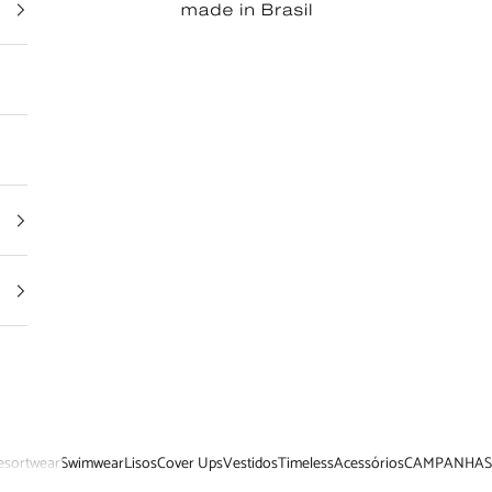
esortwear
Swimwear
Lisos
Cover Ups
Vestidos
Timeless
Acessórios
CAMPANHAS