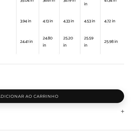
35.04 in
36.61 in
38.19 in
41.34 in
in
3.94 in
4.13 in
4.33 in
4.53 in
4.72 in
24.80
25.20
25.59
24.41 in
25.98 in
in
in
in
ADICIONAR AO CARRINHO