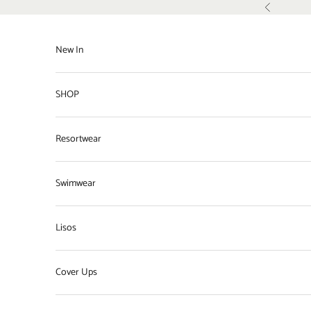
Pular para o conteúdo
Anterior
New In
SHOP
Resortwear
Swimwear
Lisos
Cover Ups