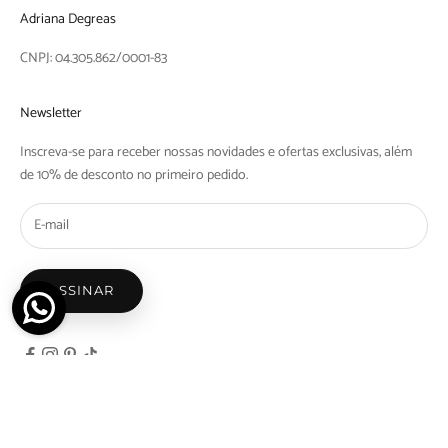
Adriana Degreas
CNPJ: 04.305.862/0001-83
Newsletter
Inscreva-se para receber nossas novidades e ofertas exclusivas, além
de 10% de desconto no primeiro pedido.
ASSINAR
© 2026 - Adriana Degreas - Nicosdegreas Comercio de Maios e Biquinis Ltda | Rua Barra
do Tibaji, 1097 Bom Retiro, São Paulo - SP | CEP: 01128-000