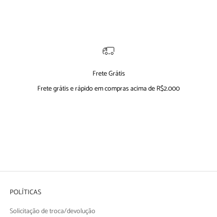
Frete Grátis
Frete grátis e rápido em compras acima de R$2.000
Ir para item 1
Ir para item 2
Ir para item 3
Ir para item 4
POLÍTICAS
Solicitação de troca/devolução