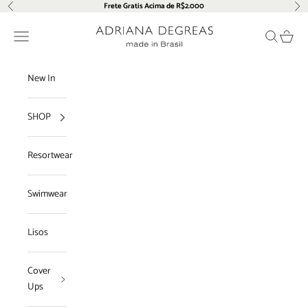
Pular para o conteúdo
Frete Gratis Acima de R$2.000
Anterior
Pró
Adriana Degreas
Menu
Pesquisar
Carrin
New In
SHOP
Resortwear
Swimwear
Lisos
Cover
Ups