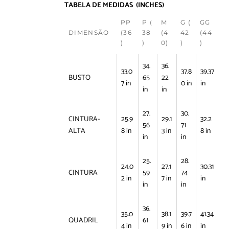
TABELA DE MEDIDAS (INCHES)
PP
P (
M
G (
GG
DIMENSÃO
(36
38
(4
42
(44
)
)
0)
)
)
34.
36.
33.0
37.8
39.37
BUSTO
65
22
7 in
0 in
in
in
in
27.
30.
CINTURA-
25.9
29.1
32.2
56
71
ALTA
8 in
3 in
8 in
in
in
25.
28.
24.0
27.1
30.31
CINTURA
59
74
2 in
7 in
in
in
in
36.
35.0
38.1
39.7
41.34
QUADRIL
61
4 in
9 in
6 in
in