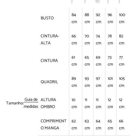
)
)
0)
)
)
84
88
92
96
100
BUSTO
cm
cm
cm
cm
cm
CINTURA-
66
70
74
78
82
ALTA
cm
cm
cm
cm
cm
61
65
69
73
77
CINTURA
cm
cm
cm
cm
cm
89
93
97
101
105
QUADRIL
cm
cm
cm
cm
cm
Guia de
ALTURA
10
11
11
12
12
Tamanho:
medidas
OMBRO
cm
cm
cm
cm
cm
COMPRIMENT
62
63
64
65
66
O MANGA
cm
cm
cm
cm
cm