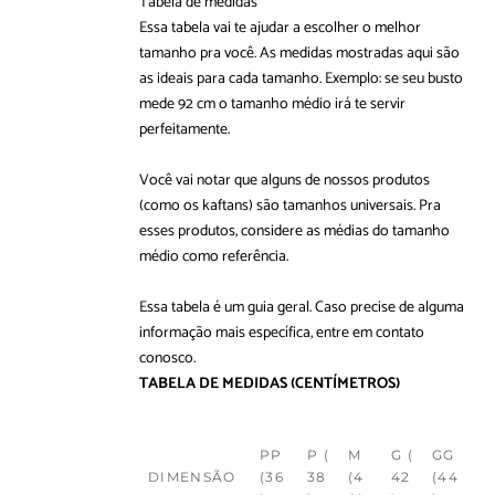
Tabela de medidas
Essa tabela vai te ajudar a escolher o melhor
tamanho pra você. As medidas mostradas aqui são
as ideais para cada tamanho. Exemplo: se seu busto
mede 92 cm o tamanho médio irá te servir
perfeitamente.
Você vai notar que alguns de nossos produtos
(como os kaftans) são tamanhos universais. Pra
esses produtos, considere as médias do tamanho
médio como referência.
Essa tabela é um guia geral. Caso precise de alguma
informação mais específica, entre em
contato
conosco
.
TABELA DE MEDIDAS
(CENTÍMETROS)
PP
P (
M
G (
GG
DIMENSÃO
(36
38
(4
42
(44