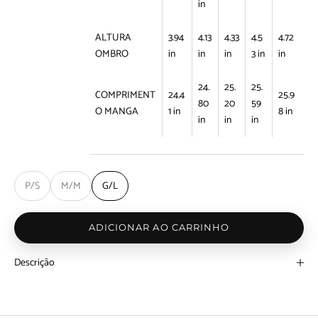
in
ALTURA
3.94
4.13
4.33
4.5
4.72
OMBRO
in
in
in
3 in
in
24.
25.
25.
COMPRIMENT
24.4
25.9
80
20
59
O MANGA
1 in
8 in
in
in
in
P/S
M/M
G/L
ADICIONAR AO CARRINHO
Descrição