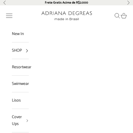
Pular para o conteúdo
Frete Gratis Acima de R$2.000
Anterior
Pró
Adriana Degreas
Menu
Pesquisar
Carrin
New In
SHOP
Resortwear
Swimwear
Lisos
Cover
Ups