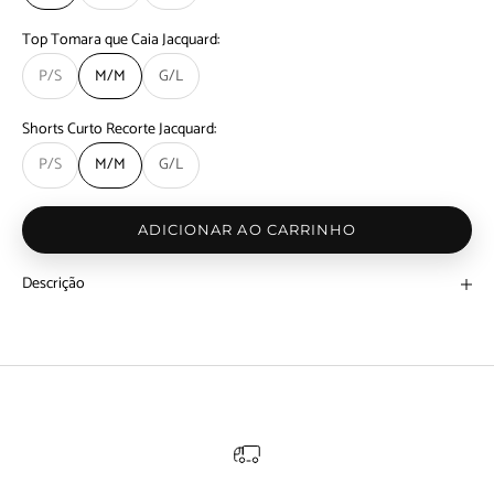
Top Tomara que Caia Jacquard:
P/S
M/M
G/L
Shorts Curto Recorte Jacquard:
P/S
M/M
G/L
ADICIONAR AO CARRINHO
Descrição