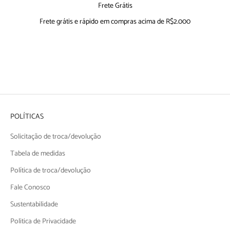
Frete Grátis
Frete grátis e rápido em compras acima de R$2.000
Ir para item 1
Ir para item 2
Ir para item 3
Ir para item 4
POLÍTICAS
Solicitação de troca/devolução
Tabela de medidas
Política de troca/devolução
Fale Conosco
Sustentabilidade
Politica de Privacidade