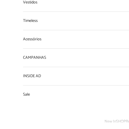
Vestidos
Timeless
Acessórios
CAMPANHAS
INSIDE AD
Sale
New In
SHOP
R