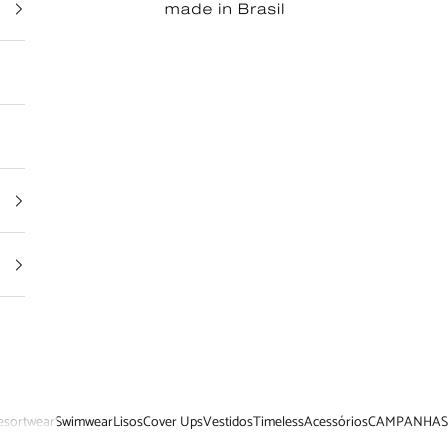
esortwear
Swimwear
Lisos
Cover Ups
Vestidos
Timeless
Acessórios
CAMPANHAS