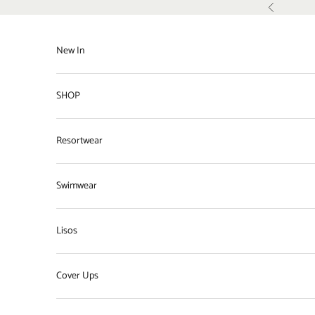
Pular para o conteúdo
Anterior
New In
SHOP
Resortwear
Swimwear
Lisos
Cover Ups