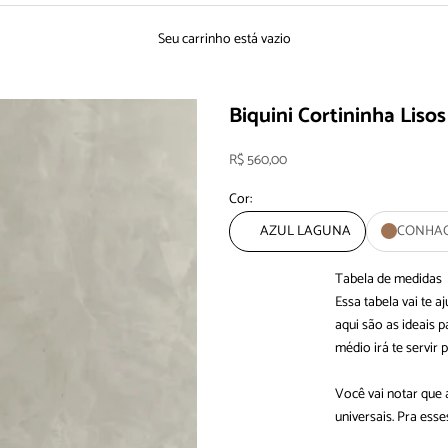
Seu carrinho está vazio
Biquini Cortininha Lisos
Preço promocional
R$ 560,00
Cor:
AZUL LAGUNA
CONHA
Tabela de medidas
Essa tabela vai te 
aqui são as ideais
médio irá te servir 
Você vai notar que
universais. Pra es