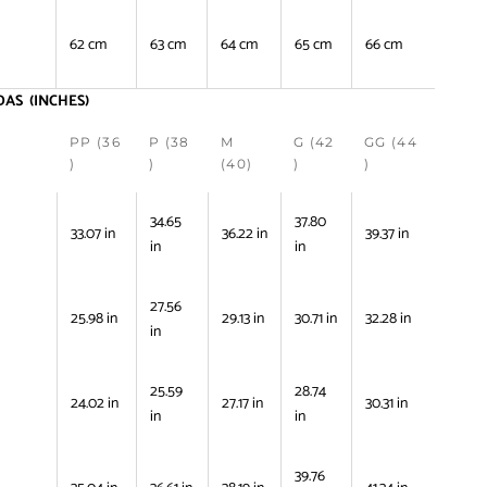
62 cm
63 cm
64 cm
65 cm
66 cm
AS (INCHES)
PP (36
P (38
M
G (42
GG (44
)
)
(40)
)
)
34.65
37.80
33.07 in
36.22 in
39.37 in
in
in
27.56
25.98 in
29.13 in
30.71 in
32.28 in
in
25.59
28.74
24.02 in
27.17 in
30.31 in
in
in
39.76