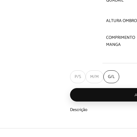
QUADRIL
ALTURA OMBRO
COMPRIMENTO
MANGA
P/S
M/M
G/L
Descrição