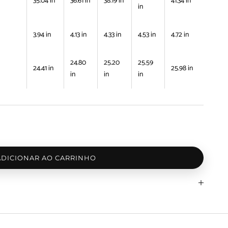
35.04 in
36.61 in
38.19 in
41.34 in
in
3.94 in
4.13 in
4.33 in
4.53 in
4.72 in
24.80
25.20
25.59
24.41 in
25.98 in
in
in
in
ADICIONAR AO CARRINHO