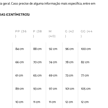
ia geral. Caso precise de alguma informação mais específica, entre em
DAS
(CENTÍMETROS)
PP (36
P (38
M
G (42
GG (44
)
)
(40)
)
)
84 cm
88 cm
92 cm
96 cm
100 cm
66 cm
70 cm
74 cm
78 cm
82 cm
61 cm
65 cm
69 cm
73 cm
77 cm
89 cm
93 cm
97 cm
101 cm
105 cm
10 cm
11 cm
11 cm
12 cm
12 cm