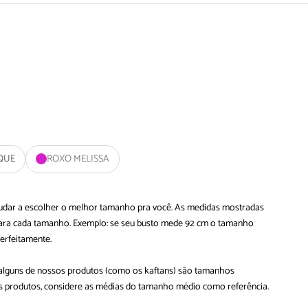
QUE
ROXO MELISSA
ajudar a escolher o melhor tamanho pra você. As medidas mostradas
 para cada tamanho. Exemplo: se seu busto mede 92 cm o tamanho
perfeitamente.
 alguns de nossos produtos (como os kaftans) são tamanhos
ses produtos, considere as médias do tamanho médio como referência.