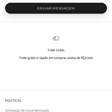
ENVIAR MENSAGEM
Frete Grátis
Frete grátis e rápido em compras acima de R$2.000
Ir para item 1
Ir para item 2
Ir para item 3
Ir para item 4
POLÍTICAS
Solicitação de troca/devolução