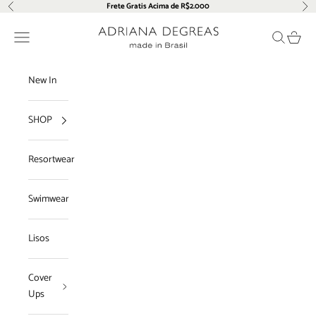
Pular para o conteúdo
Frete Gratis Acima de R$2.000
Anterior
Pró
Adriana Degreas
Menu
Pesquisar
Carrin
New In
SHOP
Resortwear
Swimwear
Lisos
Cover
Ups