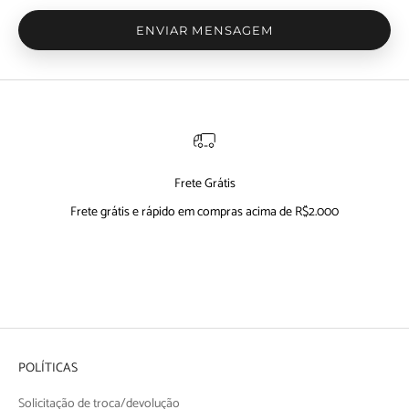
ENVIAR MENSAGEM
Frete Grátis
Frete grátis e rápido em compras acima de R$2.000
Ir para item 1
Ir para item 2
Ir para item 3
Ir para item 4
POLÍTICAS
Solicitação de troca/devolução