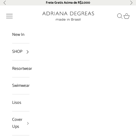
Pular para o conteúdo
Frete Gratis Acima de R$2.000
Anterior
Pró
Adriana Degreas
Menu
Pesquisar
Carrin
New In
SHOP
Resortwear
Swimwear
Lisos
Cover
Ups